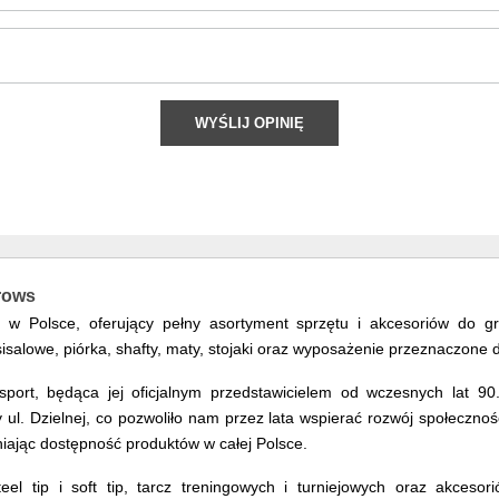
WYŚLIJ OPINIĘ
rrows
ws w Polsce, oferujący pełny asortyment sprzętu i akcesoriów do 
sisalowe, piórka, shafty, maty, stojaki oraz wyposażenie przeznaczon
ort, będąca jej oficjalnym przedstawicielem od wczesnych lat 90.
l. Dzielnej, co pozwoliło nam przez lata wspierać rozwój społeczności
iając dostępność produktów w całej Polsce.
eel tip i soft tip, tarcz treningowych i turniejowych oraz akcesor