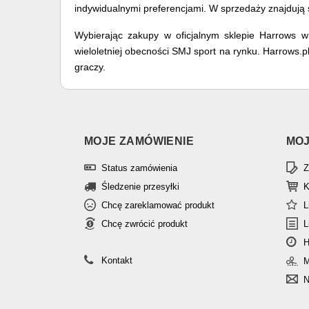
indywidualnymi preferencjami. W sprzedaży znajdują s
Wybierając zakupy w oficjalnym sklepie Harrows w
wieloletniej obecności SMJ sport na rynku. Harrows
graczy.
MOJE ZAMÓWIENIE
MOJ
Status zamówienia
Z
Śledzenie przesyłki
K
Chcę zareklamować produkt
L
Chcę zwrócić produkt
L
H
Kontakt
M
N