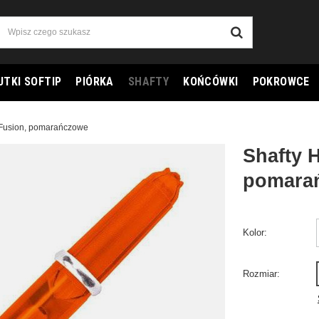
UTKI SOFTIP
PIÓRKA
SHAFTY
KOŃCÓWKI
POKROWCE
 Fusion, pomarańczowe
Shafty 
pomara
Kolor
Rozmiar