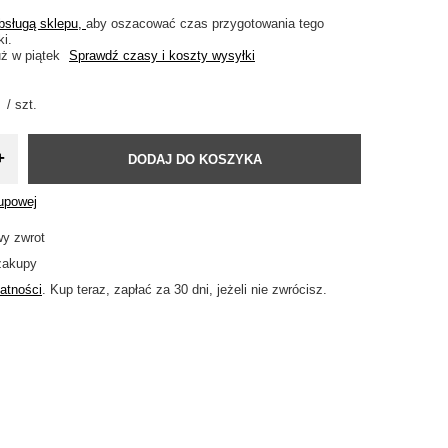
obsługą sklepu,
aby oszacować czas przygotowania tego
ki.
uż
w piątek
Sprawdź czasy i koszty wysyłki
/
szt.
+
DODAJ DO KOSZYKA
kupowej
wy zwrot
zakupy
atności
. Kup teraz, zapłać za 30 dni, jeżeli nie zwrócisz.