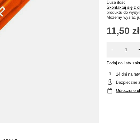
Duża ilość
Skontaktuj się z 
produktu do wysył
Możemy wysłać j
11,50 zł
-
Dodaj do listy za
14
dni na łat
Bezpieczne 
Odroczone pł