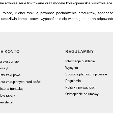
ię również serie limitowane oraz modele kolekcjonerskie wyróżniające 
 Polsce, klienci zyskują pewność pochodzenia produktów, zgodnoś
.pl umożliwia kompleksowe wyposażenie się w sprzęt do darta odpowied
E KONTO
REGULAMINY
Informacje o sklepie
arejestruj się
Wysyłka
oszyk
Sposoby płatności i prowizje
isty zakupowe
Regulamin
ista zakupionych produktów
Polityka prywatności
istoria transakcji
Odstąpienie od umowy
oje rabaty
ewsletter