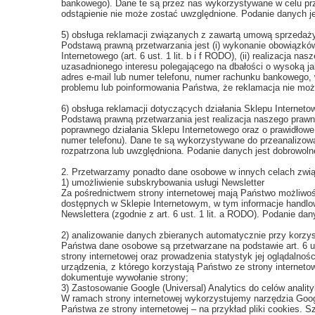
bankowego). Dane te są przez nas wykorzystywane w celu prz
odstąpienie nie może zostać uwzględnione. Podanie danych j
5) obsługa reklamacji związanych z zawartą umową sprzedaż
Podstawą prawną przetwarzania jest (i) wykonanie obowiązk
Internetowego (art. 6 ust. 1 lit. b i f RODO), (ii) realizacja 
uzasadnionego interesu polegającego na dbałości o wysoką jak
adres e-mail lub numer telefonu, numer rachunku bankowego, 
problemu lub poinformowania Państwa, że reklamacja nie może
6) obsługa reklamacji dotyczących działania Sklepu Interneto
Podstawą prawną przetwarzania jest realizacja naszego prawn
poprawnego działania Sklepu Internetowego oraz o prawidłowe r
numer telefonu). Dane te są wykorzystywane do przeanalizowa
rozpatrzona lub uwzględniona. Podanie danych jest dobrowolne
2. Przetwarzamy ponadto dane osobowe w innych celach związa
1) umożliwienie subskrybowania usługi Newsletter
Za pośrednictwem strony internetowej mają Państwo możliwoś
dostępnych w Sklepie Internetowym, w tym informacje handlo
Newslettera (zgodnie z art. 6 ust. 1 lit. a RODO). Podanie d
2) analizowanie danych zbieranych automatycznie przy korzyst
Państwa dane osobowe są przetwarzane na podstawie art. 6 us
strony internetowej oraz prowadzenia statystyk jej oglądalno
urządzenia, z którego korzystają Państwo ze strony interneto
dokumentuje wywołanie strony;
3) Zastosowanie Google (Universal) Analytics do celów anality
W ramach strony internetowej wykorzystujemy narzędzia Google 
Państwa ze strony internetowej – na przykład pliki cookies. S