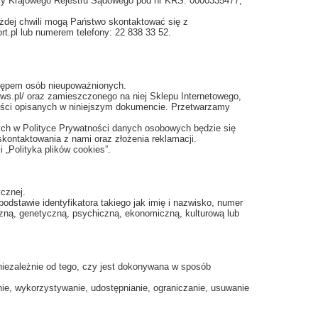
zy Krajowego Rejestru Sądowego pod nr KRS: 0000335477,
żdej chwili mogą Państwo skontaktować się z
t.pl lub numerem telefony: 22 838 33 52.
stępem osób nieupoważnionych.
ows.pl/ oraz zamieszczonego na niej Sklepu Internetowego,
ności opisanych w niniejszym dokumencie. Przetwarzamy
ch w Polityce Prywatności danych osobowych będzie się
kontaktowania z nami oraz złożenia reklamacji.
 „Polityka plików cookies”.
cznej.
odstawie identyfikatora takiego jak imię i nazwisko, numer
giczną, genetyczną, psychiczną, ekonomiczną, kulturową lub
niezależnie od tego, czy jest dokonywana w sposób
ie, wykorzystywanie, udostępnianie, ograniczanie, usuwanie