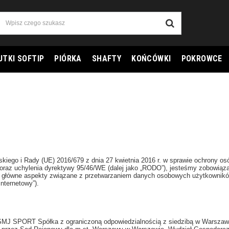
UTKI SOFTIP
PIÓRKA
SHAFTY
KOŃCÓWKI
POKROWCE
skiego i Rady (UE) 2016/679 z dnia 27 kwietnia 2016 r. w sprawie ochrony 
oraz uchylenia dyrektywy 95/46/WE (dalej jako „RODO”), jesteśmy zobowiąz
 główne aspekty związane z przetwarzaniem danych osobowych użytkowników 
Internetowy”).
MJ SPORT Spółka z ograniczoną odpowiedzialnością z siedzibą w Warszawie,