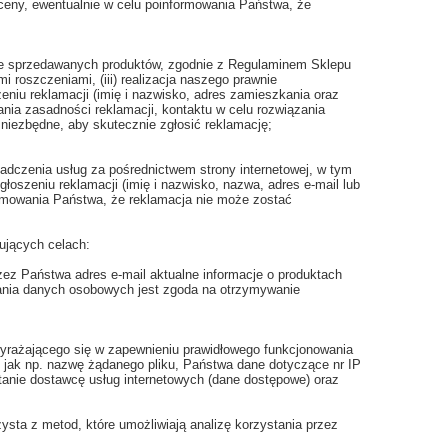
ceny, ewentualnie w celu poinformowania Państwa, że
wne sprzedawanych produktów, zgodnie z Regulaminem Sklepu
mi roszczeniami, (iii) realizacja naszego prawnie
eniu reklamacji (imię i nazwisko, adres zamieszkania oraz
nia zasadności reklamacji, kontaktu w celu rozwiązania
niezbędne, aby skutecznie zgłosić reklamację;
adczenia usług za pośrednictwem strony internetowej, w tym
głoszeniu reklamacji (imię i nazwisko, nazwa, adres e-mail lub
ormowania Państwa, że reklamacja nie może zostać
ujących celach:
z Państwa adres e-mail aktualne informacje o produktach
zania danych osobowych jest zgoda na otrzymywanie
wyrażającego się w zapewnieniu prawidłowego funkcjonowania
a, jak np. nazwę żądanego pliku, Państwa dane dotyczące nr IP
ytanie dostawcę usług internetowych (dane dostępowe) oraz
zysta z metod, które umożliwiają analizę korzystania przez