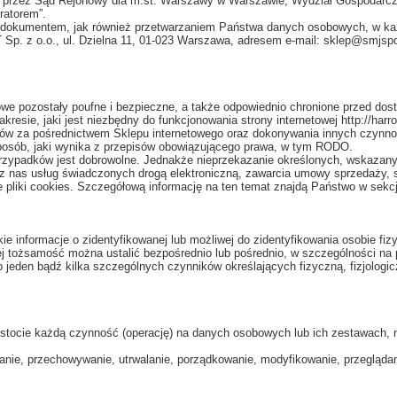
 przez Sąd Rejonowy dla m.st. Warszawy w Warszawie, Wydział Gospodarc
ratorem”.
m dokumentem, jak również przetwarzaniem Państwa danych osobowych, w ka
. z o.o., ul. Dzielna 11, 01-023 Warszawa, adresem e-mail: sklep@smjspor
we pozostały poufne i bezpieczne, a także odpowiednio chronione przed do
sie, jaki jest niezbędny do funkcjonowania strony internetowej http://harr
kupów za pośrednictwem Sklepu internetowego oraz dokonywania innych czyn
posób, jaki wynika z przepisów obowiązującego prawa, w tym RODO.
zypadków jest dobrowolne. Jednakże nieprzekazanie określonych, wskazany
z nas usług świadczonych drogą elektroniczną, zawarcia umowy sprzedaży, s
e pliki cookies. Szczegółową informację na ten temat znajdą Państwo w sekcji
informacje o zidentyfikowanej lub możliwej do zidentyfikowania osobie fizy
ej tożsamość można ustalić bezpośrednio lub pośrednio, w szczególności na p
y lub jeden bądź kilka szczególnych czynników określających fizyczną, fizjolo
stocie każdą czynność (operację) na danych osobowych lub ich zestawach, 
nie, przechowywanie, utrwalanie, porządkowanie, modyfikowanie, przeglądan