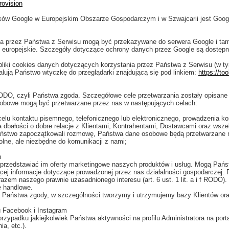
rovision
ów Google w Europejskim Obszarze Gospodarczym i w Szwajcarii jest Google I
a przez Państwa z Serwisu mogą być przekazywane do serwera Google i ta
europejskie. Szczegóły dotyczące ochrony danych przez Google są dostępne
iki cookies danych dotyczących korzystania przez Państwa z Serwisu (w ty
talują Państwo wtyczkę do przeglądarki znajdującą się pod linkiem:
https://to
 RODO, czyli Państwa zgoda. Szczegółowe cele przetwarzania zostały opisane w
 osobowe mogą być przetwarzane przez nas w następujących celach:
u kontaktu pisemnego, telefonicznego lub elektronicznego, prowadzenia kor
na dbałości o dobre relacje z Klientami, Kontrahentami, Dostawcami oraz wsz
to Państwo zapoczątkowali rozmowę, Państwa dane osobowe będą przetwarzane n
olne, ale niezbędne do komunikacji z nami;
h
 przedstawiać im oferty marketingowe naszych produktów i usług. Mogą Pań
ającej informacje dotyczące prowadzonej przez nas działalności gospodarcz
azem naszego prawnie uzasadnionego interesu (art. 6 ust. 1 lit. a i f RODO
e handlowe.
Państwa zgody, w szczególności tworzymy i utrzymujemy bazy Klientów oraz
u Facebook i Instagram
ypadku jakiejkolwiek Państwa aktywności na profilu Administratora na porta
a, etc.).