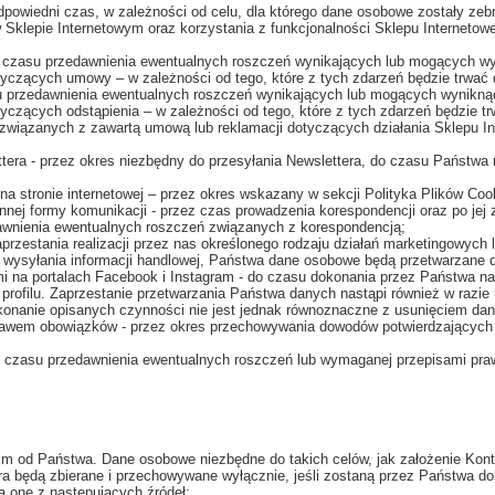
owiedni czas, w zależności od celu, dla którego dane osobowe zostały zeb
 w Sklepie Internetowym oraz korzystania z funkcjonalności Sklepu Interneto
o czasu przedawnienia ewentualnych roszczeń wynikających lub mogących w
ących umowy – w zależności od tego, które z tych zdarzeń będzie trwać d
su przedawnienia ewentualnych roszczeń wynikających lub mogących wynikn
cych odstąpienia – w zależności od tego, które z tych zdarzeń będzie trw
i związanych z zawartą umową lub reklamacji dotyczących działania Sklepu I
tera - przez okres niezbędny do przesyłania Newslettera, do czasu Państwa r
a stronie internetowej – przez okres wskazany w sekcji Polityka Plików Coo
nnej formy komunikacji - przez czas prowadzenia korespondencji oraz po jej 
dawnienia ewentualnych roszczeń związanych z korespondencją;
rzestania realizacji przez nas określonego rodzaju działań marketingowych
wysyłania informacji handlowej, Państwa dane osobowe będą przetwarzane d
mi na portalach Facebook i Instagram - do czasu dokonania przez Państwa na
ym profilu. Zaprzestanie przetwarzania Państwa danych nastąpi również w raz
 Dokonanie opisanych czynności nie jest jednak równoznaczne z usunięciem d
prawem obowiązków - przez okres przechowywania dowodów potwierdzających 
o czasu przedawnienia ewentualnych roszczeń lub wymaganej przepisami praw
m od Państwa. Dane osobowe niezbędne do takich celów, jak założenie Kont
era będą zbierane i przechowywane wyłącznie, jeśli zostaną przez Państwa d
ą one z następujących źródeł: