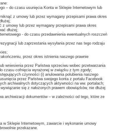
rane:
wego – do czasu usunięcia Konta w Sklepie Internetowym lub
yniknąć z umowy lub przez wymagany przepisami prawa okres
łużej;
ąć z umowy lub przez wymagany przepisami prawa okres
ać dłużej;
nternetowego - do czasu przedawnienia ewentualnych roszczeń
ezygnacji lub zaprzestania wysyłania przez nas tego rodzaju
kies;
zakończeniu, przez okres istnienia naszego prawnie
 lub wniesienia przez Państwa sprzeciwu wobec przetwarzania
o czasu cofnięcia wyrażonej w związku z tym zgody;
stępujących czynności (i) anulowania polubienia naszego
ie usunięcia przez Państwa swojego konta z portalu Facebook
anych archiwalnych dotyczących aktywności na ww. portalach;
wywiązanie się z nałożonych prawem obowiązków, nie dłużej
a archiwizacji dokumentów – w zależności od tego, które ze
a w Sklepie Internetowym, zawarcie i wykonanie umowy
obrowolnie przekazane.