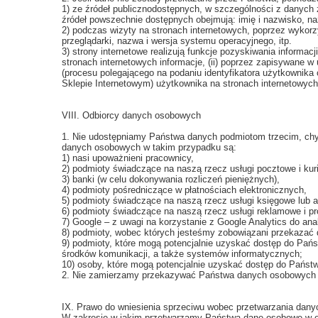
1) ze źródeł publicznodostępnych, w szczególności z danych
źródeł powszechnie dostępnych obejmują: imię i nazwisko, na
2) podczas wizyty na stronach internetowych, poprzez wykorz
przeglądarki, nazwa i wersja systemu operacyjnego, itp.
3) strony internetowe realizują funkcje pozyskiwania inform
stronach internetowych informacje, (ii) poprzez zapisywane w 
(procesu polegającego na podaniu identyfikatora użytkownika
Sklepie Internetowym) użytkownika na stronach internetowych
VIII. Odbiorcy danych osobowych
1. Nie udostępniamy Państwa danych podmiotom trzecim, chyb
danych osobowych w takim przypadku są:
1) nasi upoważnieni pracownicy,
2) podmioty świadczące na naszą rzecz usługi pocztowe i kuri
3) banki (w celu dokonywania rozliczeń pieniężnych),
4) podmioty pośredniczące w płatnościach elektronicznych,
5) podmioty świadczące na naszą rzecz usługi księgowe lub a
6) podmioty świadczące na naszą rzecz usługi reklamowe i p
7) Google – z uwagi na korzystanie z Google Analytics do anali
8) podmioty, wobec których jesteśmy zobowiązani przekaza
9) podmioty, które mogą potencjalnie uzyskać dostęp do Pańs
środków komunikacji, a także systemów informatycznych;
10) osoby, które mogą potencjalnie uzyskać dostęp do Państ
2. Nie zamierzamy przekazywać Państwa danych osobowych do
IX. Prawo do wniesienia sprzeciwu wobec przetwarzania dan
W zakresie w jakim przetwarzamy Państwa dane osobowe w opar