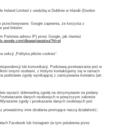
reland Limited z siedzibą w Dublinie w Irlandii (Gordon
m przechowywane. Google zapewnia, że korzysta z
 pod linkiem:
m Państwa adresu IP) przez Google, jak również
ols.google.com/dlpage/gaoptout?hl=pl
 sekcji „Polityka plików cookies”.
espondencji lub komunikacji. Podstawą przetwarzania jest w
elkimi innymi osobami, z którymi kontaktujemy się w ramach
a podstawie zgody wynikającej z zainicjowania kontaktu (art.
stwo wyrazić dobrowolną zgodę na otrzymywanie na podany
ej. Przetwarzanie danych osobowych w powyższym zakresie
). Wyrażenie zgody i przekazanie danych osobowych jest
 prowadzimy inne działania promujące naszą działalność;
lach Facebook lub Instagram (w tym polubienia przez