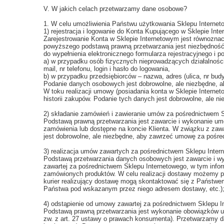
V. W jakich celach przetwarzamy dane osobowe?
1. W celu umożliwienia Państwu użytkowania Sklepu Interne
1) rejestracja i logowanie do Konta Kupującego w Sklepie Int
Zarejestrowanie Konta w Sklepie Internetowym jest równozn
powyższego podstawą prawną przetwarzania jest niezbędność 
do wypełnienia elektronicznego formularza rejestracyjnego i
a) w przypadku osób fizycznych nieprowadzących działalności 
mail, nr telefonu, login i hasło do logowania,
b) w przypadku przedsiębiorców – nazwa, adres (ulica, nr budy
Podanie danych osobowych jest dobrowolne, ale niezbędne, 
W toku realizacji umowy (posiadania konta w Sklepie Intern
historii zakupów. Podanie tych danych jest dobrowolne, ale
2) składanie zamówień i zawieranie umów za pośrednictwem 
Podstawą prawną przetwarzania jest zawarcie i wykonanie umo
zamówienia lub dostępne na koncie Klienta. W związku z za
jest dobrowolne, ale niezbędne, aby zawrzeć umowę za pośre
3) realizacja umów zawartych za pośrednictwem Sklepu Inter
Podstawą przetwarzania danych osobowych jest zawarcie i wyk
zawartej za pośrednictwem Sklepu Internetowego, w tym infor
zamówionych produktów. W celu realizacji dostawy możemy p
kurier realizujący dostawę mogą skontaktować się z Państwe
Państwa pod wskazanym przez niego adresem dostawy, etc.)
4) odstąpienie od umowy zawartej za pośrednictwem Sklepu I
Podstawą prawną przetwarzania jest wykonanie obowiązków um
zw. z art. 27 ustawy o prawach konsumenta). Przetwarzamy da