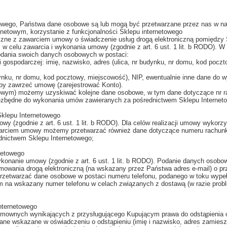
towego, Państwa dane osobowe są lub mogą być przetwarzane przez nas w na
ernetowym, korzystanie z funkcjonalności Sklepu internetowego
aczne z zawarciem umowy o świadczenie usług drogą elektroniczną pomiędz
w celu zawarcia i wykonania umowy (zgodnie z art. 6 ust. 1 lit. b RODO). 
 podania swoich danych osobowych w postaci:
gospodarczej: imię, nazwisko, adres (ulica, nr budynku, nr domu, kod poczt
nku, nr domu, kod pocztowy, miejscowość), NIP, ewentualnie inne dane do wysy
aby zawrzeć umowę (zarejestrować Konto).
etowym) możemy uzyskiwać kolejne dane osobowe, w tym dane dotyczące nr r
 niezbędne do wykonania umów zawieranych za pośrednictwem Sklepu Internet
Sklepu Internetowego
wy (zgodnie z art. 6 ust. 1 lit. b RODO). Dla celów realizacji umowy wyko
warciem umowy możemy przetwarzać również dane dotyczące numeru rachunk
dnictwem Sklepu Internetowego;
netowego
onanie umowy (zgodnie z art. 6 ust. 1 lit. b RODO). Podanie danych osobow
mowania drogą elektroniczną (na wskazany przez Państwa adres e-mail) o pr
rzetwarzać dane osobowe w postaci numeru telefonu, podanego w toku wypeł
m na wskazany numer telefonu w celach związanych z dostawą (w razie prob
;
nternetowego
ownych wynikających z przysługującego Kupującym prawa do odstąpienia od 
ne wskazane w oświadczeniu o odstąpieniu (imię i nazwisko, adres zamieszk