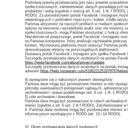
Podstawą prawną przetwarzania jest nasz prawnie uzasadniony
społecznościowych, zainteresowań, danych pozwalających na 
produktów i usług (zgodnie z treścią art. 6 ust. 1 lit. f ROD
RODO). Za pośrednictwem portali Facebook i Instagram możem
odwiedzających z podziałem mężczyzn i kobiet, źródło wizyty,
Państwa aktywność na naszych profilach w mediach społeczn
wpływu na tworzenie i wyświetlanie analiz oraz nie możemy z
społecznościowych, mogą Państwo skorzystać z funkcji ofero
Niezależnie od powyższego, portal Facebook i Instagram mo
na Państwa komputerze, który analizuje zachowanie podczas 
kontem. Wymieniona platforma może utworzyć Państwa profil, n
ukierunkowanej reklamy na poszczególnych platformach.
Dostawcą portali Facebook i Instagram jest spółka Facebook I
Szczegóły przetwarzania danych osobowych na portalu Face
https://www.facebook.com/about/privacy/update
.
Szczegóły przetwarzania danych osobowych na portalu Insta
adresem
https://help.instagram.com/519522125107875?helpr
4) wywiązanie się z nałożonych prawem obowiązków
Państwa dane mogą być przetwarzane również w celu wywiąza
potrzeby ewentualnych postępowań sądowych, administracyjn
rachunkowości i prawa podatkowego (art. 6 ust. 1 lit. c RO
5) cele archiwalne i dowodowe
Państwa dane mogą być przetwarzane w celach archiwalnych i
interes (zgodnie z art. 6 ust. 1 lit f RODO). Zarchiwizowane
4. Państwa dane osobowe mogą być przetwarzane również w i
informacyjnym wynikającym z RODO (art. 13 i 14 RODO).
VI. Okres przetwarzania danych osobowych