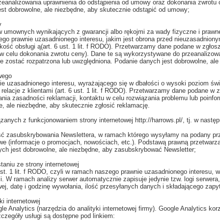
eanalizowania uprawnienia do odstąpienia od umowy oraz dokonania zwrotu 
est dobrowolne, ale niezbędne, aby skutecznie odstąpić od umowy;
y
ów umownych wynikających z gwarancji albo rękojmi za wady fizyczne i pra
naszego prawnie uzasadnionego interesu, jakim jest obrona przed nieuzasadniony
ość obsługi ą(art. 6 ust. 1 lit. f RODO). Przetwarzamy dane podane w zgłosz
w celu dokonania zwrotu ceny). Dane te są wykorzystywane do przeanalizowa
 zostać rozpatrzona lub uwzględniona. Podanie danych jest dobrowolne, ale 
wego
ie uzasadnionego interesu, wyrażającego się w dbałości o wysoki poziom świ
elacje z klientami (art. 6 ust. 1 lit. f RODO). Przetwarzamy dane podane w z
nia zasadności reklamacji, kontaktu w celu rozwiązania problemu lub poinf
, ale niezbędne, aby skutecznie zgłosić reklamację.
nych z funkcjonowaniem strony internetowej http://harrows.pl/, tj. w następ
ć zasubskrybowania Newslettera, w ramach którego wysyłamy na podany prze
we (informacje o promocjach, nowościach, etc.). Podstawą prawną przetwar
anych jest dobrowolne, ale niezbędne, aby zasubskrybować Newsletter;
aniu ze strony internetowej
t. 1 lit. f RODO, czyli w ramach naszego prawnie uzasadnionego interesu, 
ści. W ramach analizy serwer automatycznie zapisuje jedynie tzw. logi serwer
wej, datę i godzinę wywołania, ilość przesyłanych danych i składającego zap
ki internetowej
Analytics (narzędzia do analityki internetowej firmy). Google Analytics kor
zczegóły usługi są dostępne pod linkiem: