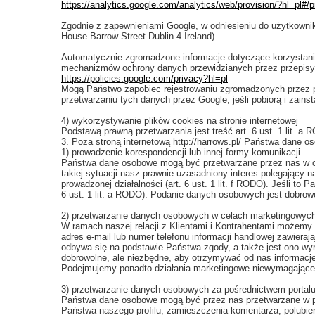
https://analytics.google.com/analytics/web/provision/?hl=pl#/p
Zgodnie z zapewnieniami Google, w odniesieniu do użytkownik
House Barrow Street Dublin 4 Ireland).
Automatycznie zgromadzone informacje dotyczące korzystani
mechanizmów ochrony danych przewidzianych przez przepisy 
https://policies.google.com/privacy?hl=pl
Mogą Państwo zapobiec rejestrowaniu zgromadzonych przez pl
przetwarzaniu tych danych przez Google, jeśli pobiorą i zains
4) wykorzystywanie plików cookies na stronie internetowej
Podstawą prawną przetwarzania jest treść art. 6 ust. 1 lit. a
3. Poza stroną internetową http://harrows.pl/ Państwa dane
1) prowadzenie korespondencji lub innej formy komunikacji
Państwa dane osobowe mogą być przetwarzane przez nas w cel
takiej sytuacji nasz prawnie uzasadniony interes polegający 
prowadzonej działalności (art. 6 ust. 1 lit. f RODO). Jeśli 
6 ust. 1 lit. a RODO). Podanie danych osobowych jest dobrow
2) przetwarzanie danych osobowych w celach marketingowyc
W ramach naszej relacji z Klientami i Kontrahentami możemy
adres e-mail lub numer telefonu informacji handlowej zawier
odbywa się na podstawie Państwa zgody, a także jest ono wyr
dobrowolne, ale niezbędne, aby otrzymywać od nas informacj
Podejmujemy ponadto działania marketingowe niewymagające 
3) przetwarzanie danych osobowych za pośrednictwem portal
Państwa dane osobowe mogą być przez nas przetwarzane w prz
Państwa naszego profilu, zamieszczenia komentarza, polubieni