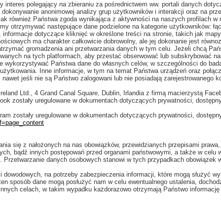
 interes polegający na zbieraniu za pośrednictwem ww. portali danych doty
dokonywanie anonimowej analizy grup użytkowników i interakcji oraz na prz
O), jak również Państwa zgoda wynikająca z aktywności na naszych profilach w 
y otrzymywać następujące dane podzielone na kategorie użytkowników: łączn
 informacje dotyczące kliknięć w określone treści na stronie, takich jak map
ościowych ma charakter całkowicie dobrowolny, ale jej dokonanie jest rów
atrzymać gromadzenia ani przetwarzania danych w tym celu. Jeżeli chcą Pań
wanych na tych platformach, aby przestać obserwować lub subskrybować nas
że wykorzystywać Państwa dane do własnych celów, w szczególności do bada
użytkowania. Inne informacje, w tym na temat Państwa urządzeń oraz połącz
awet jeśli nie są Państwo zalogowani lub nie posiadają zarejestrowanego kon
reland Ltd., 4 Grand Canal Square, Dublin, Irlandia z firmą macierzystą Face
book zostały uregulowane w dokumentach dotyczących prywatności, dostępn
gram zostały uregulowane w dokumentach dotyczących prywatności, dostępn
ef=page_content
nia się z nałożonych na nas obowiązków, przewidzianych przepisami prawa,
ych, bądź innych postępowań przed organami państwowymi, a także w celu w
DO). Przetwarzanie danych osobowych stanowi w tych przypadkach obowiązek 
 dowodowych, na potrzeby zabezpieczenia informacji, które mogą służyć wy
 w ten sposób dane mogą posłużyć nam w celu ewentualnego ustalenia, dochod
nnych celach, w takim wypadku każdorazowo otrzymają Państwo informację