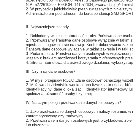
przedsiębiorców Krajowego Rejestru Sądowego prowadzonego
NIP: 5272610399, REGON: 141972604, zwana dalej „Administ
2. W przypadku jakichkolwiek pytań związanych z niniejszy
Administratorem pod adresem do korespondencji SMJ SPORT Sp
II. Najważniejsze zasady
1. Dokładamy wszelkiej staranności, aby Państwa dane osobo
2. Przetwarzamy Państwa dane osobowe wyłącznie w takim zakre
rejestracji i logowania się na swoje Konto, dokonywania za
Państwa dane osobowe wyłącznie w takim zakresie i w taki s
3. Podanie przez Państwa danych osobowych w większości pr
wiązało z brakiem możliwości korzystania z oferowanych prze
4. Strona internetowa dla prawidłowego działania, wykorzystuj
III. Czym są dane osobowe?
1. W myśl przepisów RODO „dane osobowe” oznaczają wszelkie 
2. Możliwa do zidentyfikowania osoba fizyczna to osoba, któr
identyfikacyjny, dane o lokalizacji, identyfikator internetow
społeczną tożsamość osoby fizycznej.
IV. Na czym polega przetwarzanie danych osobowych?
1. Jako przetwarzanie danych osobowych należy rozumieć w i
zautomatyzowany czy tradycyjny.
2. Przetwarzaniem danych osobowych jest przykładowo: zbiera
lub niszczenie.