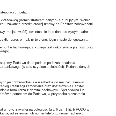
stępujących celach:
y Sprzedawcą (Administratorem danych) a Kupującym. Wobec
W celu zawarcia przedmiotowej umowy są Państwo zobowiązani
owy, miejscowość), ewentualnie inne dane do wysyłki, adres e-
łki, adres e-mail, nr telefonu, login i hasło do logowania.
achunku bankowego, z którego jest dokonywana płatność oraz
owego;
rzystujemy Państwa dane podane podczas składania
u bankowego (w celu uzyskania płatności). Podanie danych
ych jest dobrowolne, ale niezbędne do realizacji umowy
zebiegu realizacji zamówienia oraz dostarczenia Państwu
niania formularza z danymi osobowymi. Sprzedawca lub
lemów z dotarciem do Państwa, w przypadku niezastania
umowy zawartej na odległość (art. 6 ust. 1 lit. b RODO w
ania, adres e-mail lub numer telefonu, numer rachunku