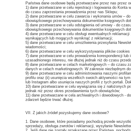
Państwa dane osobowe będą przetwarzane przez nas przez odp
1) dane przetwarzane w celu rejestracji i logowania do Konta
do czasu zaprzestania prowadzenia przez nas Sklepu;
2) dane przetwarzane w celu zawarcia i wykonania umów – d
obowiązkowego przechowywania dokumentów księgowych dotycz
3) dane przetwarzane w celu odstąpienia od umowy - do cza
obowiązkowego przechowywania dokumentów księgowych dotyczą
4) dane przetwarzane w celu obsługi ewentualnych reklamacj
wynikających lub mogących wyniknąć z reklamacji;
5) dane przetwarzane w celu umożliwienia przesyłania Newslet
wiadomości;
6) dane przetwarzane w celu wykorzystywania plików cookies n
7) dane przetwarzane w celu prowadzenia korespondencji lub i
uzasadnionego interesu, nie dłużej jednak niż do czasu prze
8) dane przetwarzane w celach marketingowych – do czasu zap
danych w celach marketingowych. W zakresie niezbędnym do 
9) dane przetwarzane w celu administrowania naszymi profila
profilu oraz (ii) usunięcia wszelkich swoich aktywności na t
lub Instagram albo usunięcia naszych profili z tych portali.
10) dane przetwarzane w celu wywiązania się z nałożonych 
jednak niż przez okres przedawnienia tych obowiązków;
11) dane przetwarzane w cela archiwalnych i dowodowych - d
zdarzeń będzie trwać dłużej.
VII. Z jakich źródeł pozyskujemy dane osobowe?
1. Dane osobowe, które posiadamy pochodzą przede wszystki
sprzedaży, obsługa zwrotów i reklamacji, wysyłanie Newslett
2. Jeśli dane nie zostały przekazane przez Państwa, pochodz