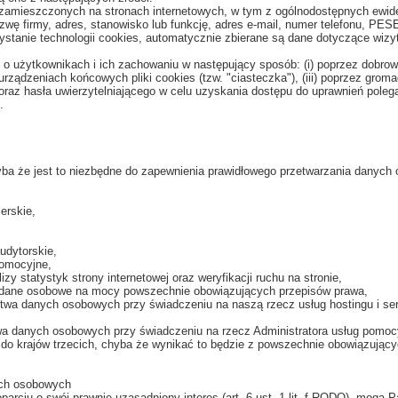
 zamieszczonych na stronach internetowych, w tym z ogólnodostępnych ewide
zwę firmy, adres, stanowisko lub funkcję, adres e-mail, numer telefonu, PE
ystanie technologii cookies, automatycznie zbierane są dane dotyczące wiz
acji o użytkownikach i ich zachowaniu w następujący sposób: (i) poprzez do
urządzeniach końcowych pliki cookies (tzw. "ciasteczka"), (iii) poprzez groma
 oraz hasła uwierzytelniającego w celu uzyskania dostępu do uprawnień pole
.
a że jest to niezbędne do zapewnienia prawidłowego przetwarzania danych o
erskie,
udytorskie,
romocyjne,
zy statystyk strony internetowej oraz weryfikacji ruchu na stronie,
ć dane osobowe na mocy powszechnie obowiązujących przepisów prawa,
twa danych osobowych przy świadczeniu na naszą rzecz usług hostingu i serwi
wa danych osobowych przy świadczeniu na rzecz Administratora usług pomoc
 krajów trzecich, chyba że wynikać to będzie z powszechnie obowiązującyc
ych osobowych
ciu o swój prawnie uzasadniony interes (art. 6 ust. 1 lit. f RODO), mogą P