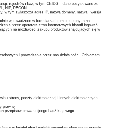
ncji, rejestrów i baz, w tym CEIDG – dane pozyskiwane ze
SEL, NIP, REGON.
yty, w tym zwłaszcza adres IP, nazwa domeny, nazwa i wersja
browolnie wprowadzone w formularzach umieszczonych na
dzenie przez operatora stron internetowych historii logowań
gających na możliwości zakupu produktów znajdujących się w
sobowych i prowadzenia przez nas działalności. Odbiorcami
su strony, poczty elektronicznej i innych elektronicznych
y prawnej.
h przepisów prawa unijnego bądź krajowego.
aństwo w każdej chwili wnieść sprzeciw wobec przetwarzania.