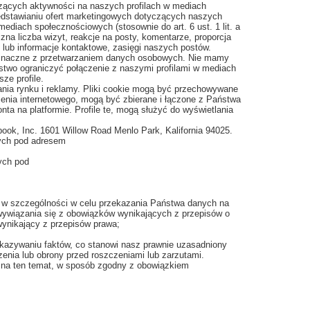
czących aktywności na naszych profilach w mediach
edstawianiu ofert marketingowych dotyczących naszych
mediach społecznościowych (stosownie do art. 6 ust. 1 lit. a
a liczba wizyt, reakcje na posty, komentarze, proporcja
y lub informacje kontaktowe, zasięgi naszych postów.
noznaczne z przetwarzaniem danych osobowych. Nie mamy
stwo ograniczyć połączenie z naszymi profilami w mediach
ze profile.
nia rynku i reklamy. Pliki cookie mogą być przechowywane
enia internetowego, mogą być zbierane i łączone z Państwa
ta na platformie. Profile te, mogą służyć do wyświetlania
book, Inc. 1601 Willow Road Menlo Park, Kalifornia 94025.
ych pod adresem
ych pod
 w szczególności w celu przekazania Państwa danych na
ywiązania się z obowiązków wynikających z przepisów o
wynikający z przepisów prawa;
kazywaniu faktów, co stanowi nasz prawnie uzasadniony
zenia lub obrony przed roszczeniami lub zarzutami.
 na ten temat, w sposób zgodny z obowiązkiem