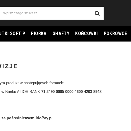
UTKI SOFTIP
PIÓRKA
SHAFTY
KOŃCÓWKI
POKROWCE
WIZJE
wym produkt w następujących formach:
ny w Banku ALIOR BANK
71 2490 0005 0000 4600 4203 8948
ą za pośrednictwem IdoPay.pl