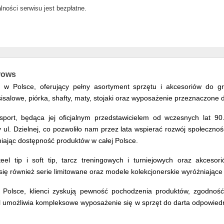
alności serwisu jest bezpłatne.
rrows
ws w Polsce, oferujący pełny asortyment sprzętu i akcesoriów do 
sisalowe, piórka, shafty, maty, stojaki oraz wyposażenie przeznaczon
ort, będąca jej oficjalnym przedstawicielem od wczesnych lat 90.
l. Dzielnej, co pozwoliło nam przez lata wspierać rozwój społeczności
iając dostępność produktów w całej Polsce.
eel tip i soft tip, tarcz treningowych i turniejowych oraz akcesor
ię również serie limitowane oraz modele kolekcjonerskie wyróżniające 
 Polsce, klienci zyskują pewność pochodzenia produktów, zgodnoś
.pl umożliwia kompleksowe wyposażenie się w sprzęt do darta odpowied