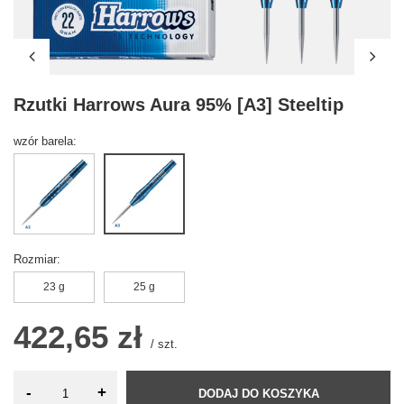
Rzutki Harrows Aura 95% [A3] Steeltip
wzór barela
Rozmiar
23 g
25 g
422,65 zł
/
szt.
-
+
DODAJ DO KOSZYKA