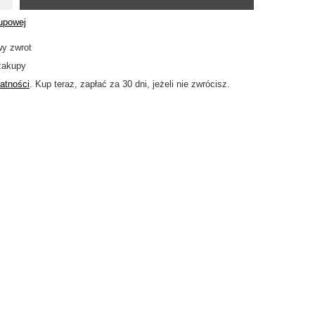
kupowej
wy zwrot
zakupy
atności
. Kup teraz, zapłać za 30 dni, jeżeli nie zwrócisz.