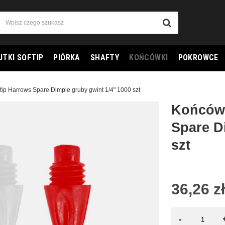
UTKI SOFTIP
PIÓRKA
SHAFTY
KOŃCÓWKI
POKROWCE
tip Harrows Spare Dimple gruby gwint 1/4" 1000 szt
Końcówk
Spare D
szt
36,26 zł
-