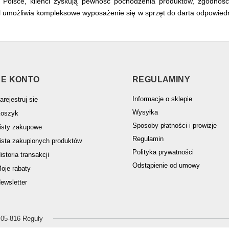
 Polsce, klienci zyskują pewność pochodzenia produktów, zgodnoś
.pl umożliwia kompleksowe wyposażenie się w sprzęt do darta odpowied
E KONTO
REGULAMINY
Informacje o sklepie
arejestruj się
Wysyłka
oszyk
Sposoby płatności i prowizje
isty zakupowe
Regulamin
ista zakupionych produktów
Polityka prywatności
istoria transakcji
Odstąpienie od umowy
oje rabaty
ewsletter
,
05-816
Reguły