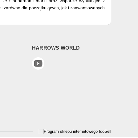
ć ze standardami marki oraz wsparcie wynikające z
ni zarówno dla początkujących, jak i zaawansowanych
HARROWS WORLD