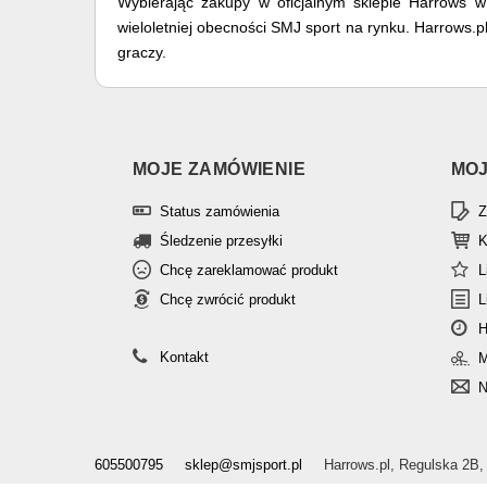
Wybierając zakupy w oficjalnym sklepie Harrows w
wieloletniej obecności SMJ sport na rynku. Harrows
graczy.
MOJE ZAMÓWIENIE
MOJ
Status zamówienia
Z
Śledzenie przesyłki
K
Chcę zareklamować produkt
L
Chcę zwrócić produkt
L
H
Kontakt
M
N
605500795
sklep@smjsport.pl
Harrows.pl
,
Regulska 2B