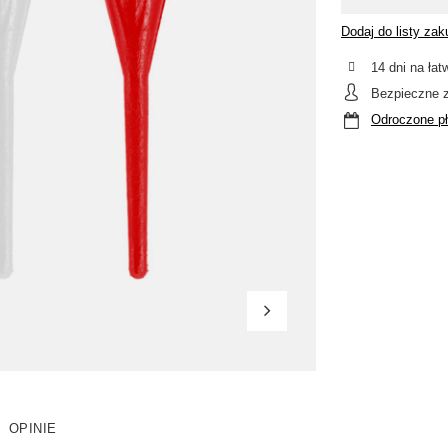
Dodaj do listy za
14
dni na łat
Bezpieczne 
Odroczone pł
OPINIE