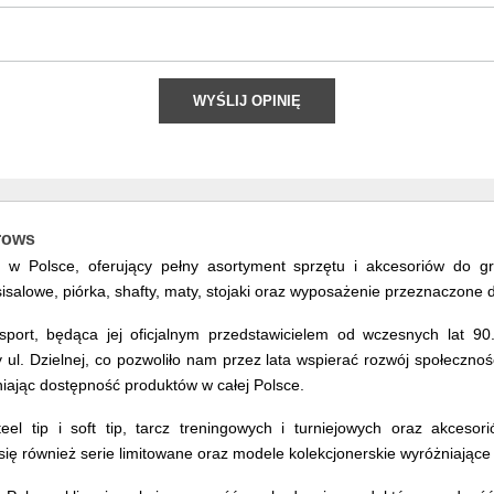
WYŚLIJ OPINIĘ
rrows
ws w Polsce, oferujący pełny asortyment sprzętu i akcesoriów do 
sisalowe, piórka, shafty, maty, stojaki oraz wyposażenie przeznaczon
ort, będąca jej oficjalnym przedstawicielem od wczesnych lat 90.
l. Dzielnej, co pozwoliło nam przez lata wspierać rozwój społeczności
iając dostępność produktów w całej Polsce.
eel tip i soft tip, tarcz treningowych i turniejowych oraz akcesor
ię również serie limitowane oraz modele kolekcjonerskie wyróżniające 