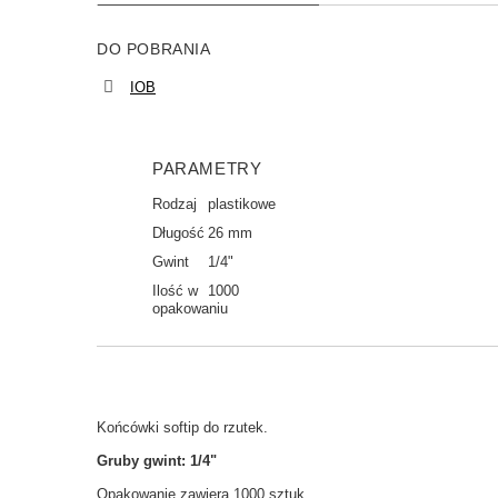
DO POBRANIA
IOB
PARAMETRY
Rodzaj
plastikowe
Długość
26 mm
Gwint
1/4"
Ilość w
1000
opakowaniu
Końcówki softip do rzutek.
Gruby gwint: 1/4"
Opakowanie zawiera 1000 sztuk.