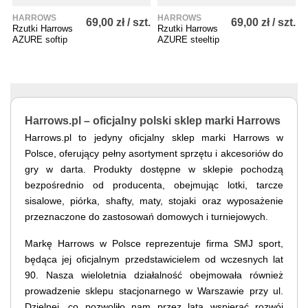
HARROWS
HARROWS
69,00 zł / szt.
69,00 zł / szt.
Rzutki Harrows
Rzutki Harrows
AZURE softip
AZURE steeltip
Harrows.pl – oficjalny polski sklep marki Harrows
Harrows.pl to jedyny oficjalny sklep marki Harrows w
Polsce, oferujący pełny asortyment sprzętu i akcesoriów do
gry w darta. Produkty dostępne w sklepie pochodzą
bezpośrednio od producenta, obejmując lotki, tarcze
sisalowe, piórka, shafty, maty, stojaki oraz wyposażenie
przeznaczone do zastosowań domowych i turniejowych.
Markę Harrows w Polsce reprezentuje firma SMJ sport,
będąca jej oficjalnym przedstawicielem od wczesnych lat
90. Nasza wieloletnia działalność obejmowała również
prowadzenie sklepu stacjonarnego w Warszawie przy ul.
Dzielnej, co pozwoliło nam przez lata wspierać rozwój