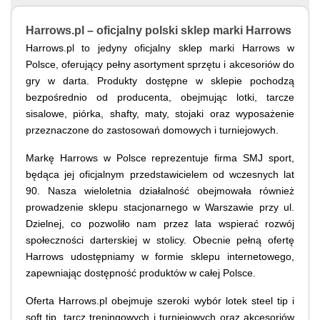
Harrows.pl – oficjalny polski sklep marki Harrows
Harrows.pl to jedyny oficjalny sklep marki Harrows w
Polsce, oferujący pełny asortyment sprzętu i akcesoriów do
gry w darta. Produkty dostępne w sklepie pochodzą
bezpośrednio od producenta, obejmując lotki, tarcze
sisalowe, piórka, shafty, maty, stojaki oraz wyposażenie
przeznaczone do zastosowań domowych i turniejowych.
Markę Harrows w Polsce reprezentuje firma SMJ sport,
będąca jej oficjalnym przedstawicielem od wczesnych lat
90. Nasza wieloletnia działalność obejmowała również
prowadzenie sklepu stacjonarnego w Warszawie przy ul.
Dzielnej, co pozwoliło nam przez lata wspierać rozwój
społeczności darterskiej w stolicy. Obecnie pełną ofertę
Harrows udostępniamy w formie sklepu internetowego,
zapewniając dostępność produktów w całej Polsce.
Oferta Harrows.pl obejmuje szeroki wybór lotek steel tip i
soft tip, tarcz treningowych i turniejowych oraz akcesoriów