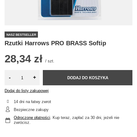
NASZ BESTSELLER
Rzutki Harrows PRO BRASS Softip
28,34 zł
/
szt.
-
+
DODAJ DO KOSZYKA
Dodaj do listy zakupowej
14
dni na łatwy zwrot
Bezpieczne zakupy
Odroczone płatności
. Kup teraz, zapłać za 30 dni, jeżeli nie
zwrócisz.