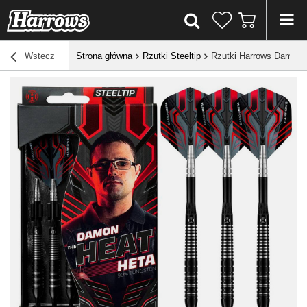
Wstecz
Strona główna
Rzutki Steeltip
Rzutki Harrows Damon H