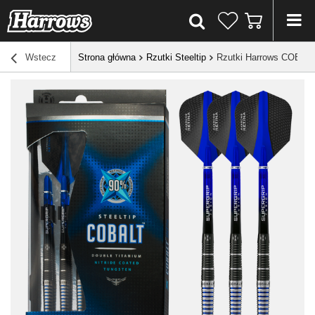
Wstecz
Strona główna
Rzutki Steeltip
Rzutki Harrows COBALT