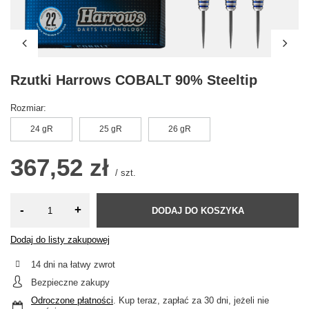
Rzutki Harrows COBALT 90% Steeltip
Rozmiar
24 gR
25 gR
26 gR
367,52 zł
/
szt.
-
+
DODAJ DO KOSZYKA
Dodaj do listy zakupowej
14
dni na łatwy zwrot
Bezpieczne zakupy
Odroczone płatności
. Kup teraz, zapłać za 30 dni, jeżeli nie