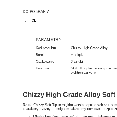
DO POBRANIA
IOB
PARAMETRY
Kod produktu
Chizzy High Grade Alloy
Barel
mosiądz
Opakowanie
3 sztuki
Końcówki
SOFTIP - plastikowe (przezna
elektronicznych)
Chizzy High Grade Alloy Soft 
Rzutki Chizzy Soft Tip to miękka wersja popularnych rzutek 
charakterystycznym designem także przy domowej, bezpieczn
Miękka końcówka typu soft tip – do tarcz elektroniczn