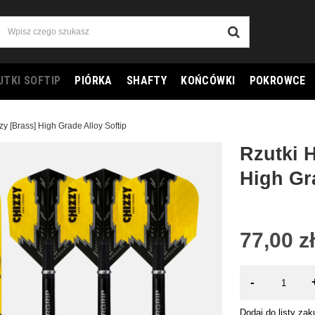
UTKI SOFTIP
PIÓRKA
SHAFTY
KOŃCÓWKI
POKROWCE
y [Brass] High Grade Alloy Softip
Rzutki 
High Gr
77,00 zł
-
Dodaj do listy za