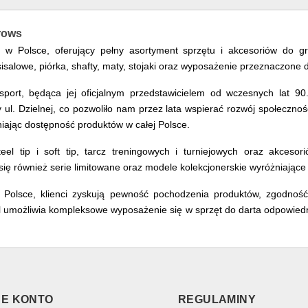
rrows
ws w Polsce, oferujący pełny asortyment sprzętu i akcesoriów do 
sisalowe, piórka, shafty, maty, stojaki oraz wyposażenie przeznaczon
ort, będąca jej oficjalnym przedstawicielem od wczesnych lat 90.
l. Dzielnej, co pozwoliło nam przez lata wspierać rozwój społeczności
iając dostępność produktów w całej Polsce.
eel tip i soft tip, tarcz treningowych i turniejowych oraz akcesor
ię również serie limitowane oraz modele kolekcjonerskie wyróżniające 
 Polsce, klienci zyskują pewność pochodzenia produktów, zgodnoś
.pl umożliwia kompleksowe wyposażenie się w sprzęt do darta odpowied
E KONTO
REGULAMINY