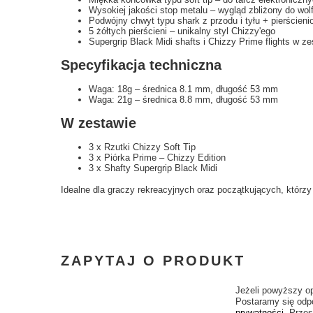
Wysokiej jakości stop metalu – wygląd zbliżony do wol
Podwójny chwyt typu shark z przodu i tyłu + pierścien
5 żółtych pierścieni – unikalny styl Chizzy'ego
Supergrip Black Midi shafts i Chizzy Prime flights w ze
Specyfikacja techniczna
Waga: 18g – średnica 8.1 mm, długość 53 mm
Waga: 21g – średnica 8.8 mm, długość 53 mm
W zestawie
3 x Rzutki Chizzy Soft Tip
3 x Piórka Prime – Chizzy Edition
3 x Shafty Supergrip Black Midi
Idealne dla graczy rekreacyjnych oraz początkujących, którzy 
ZAPYTAJ O PRODUKT
Jeżeli powyższy op
Postaramy się odpo
prywatności
. Przes