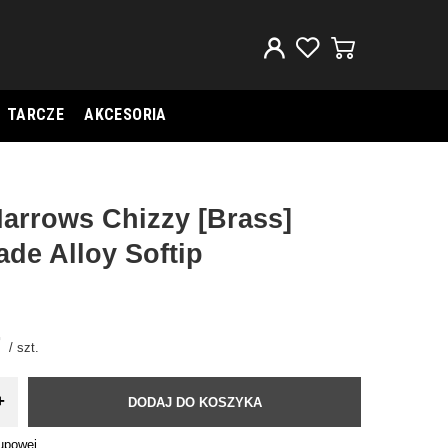
TARCZE
AKCESORIA
Harrows Chizzy [Brass]
ade Alloy Softip
/
szt.
+
DODAJ DO KOSZYKA
kupowej