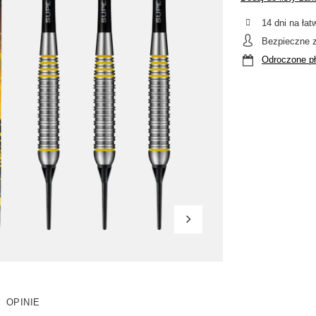
14
dni na łat
Bezpieczne 
Odroczone pł
OPINIE