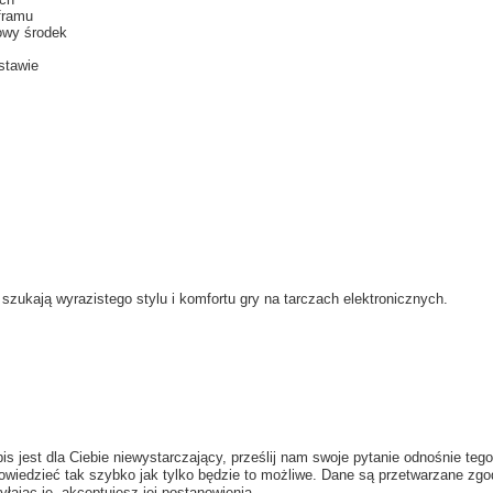
framu
iowy środek
stawie
szukają wyrazistego stylu i komfortu gry na tarczach elektronicznych.
is jest dla Ciebie niewystarczający, prześlij nam swoje pytanie odnośnie tego
wiedzieć tak szybko jak tylko będzie to możliwe.
Dane są przetwarzane zgo
yłając je, akceptujesz jej postanowienia.