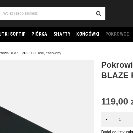
UTKI SOFTIP
PIÓRKA
SHAFTY
KOŃCÓWKI
POKROWCE
Harrows BLAZE PRO 12 Case, czerwony
Pokrowi
BLAZE P
119,00 
-
Dodaj do listy za