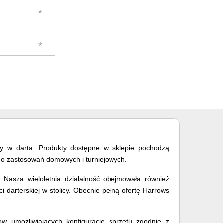
gry w darta. Produkty dostępne w sklepie pochodzą
e do zastosowań domowych i turniejowych.
 Nasza wieloletnia działalność obejmowała również
 darterskiej w stolicy. Obecnie pełną ofertę Harrows
iów umożliwiających konfigurację sprzętu zgodnie z