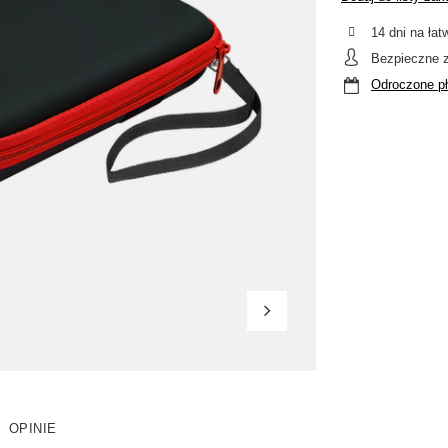
14
dni na łat
Bezpieczne 
Odroczone pł
OPINIE