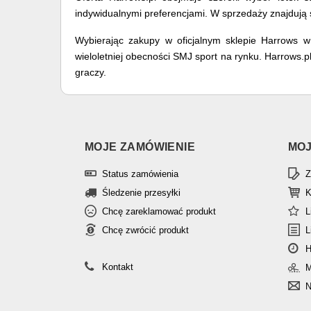
indywidualnymi preferencjami. W sprzedaży znajdują s
Wybierając zakupy w oficjalnym sklepie Harrows w
wieloletniej obecności SMJ sport na rynku. Harrows
graczy.
MOJE ZAMÓWIENIE
MOJ
Status zamówienia
Z
Śledzenie przesyłki
K
Chcę zareklamować produkt
L
Chcę zwrócić produkt
L
H
Kontakt
M
N