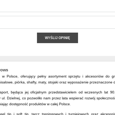
WYŚLIJ OPINIĘ
rrows
ws w Polsce, oferujący pełny asortyment sprzętu i akcesoriów do 
sisalowe, piórka, shafty, maty, stojaki oraz wyposażenie przeznaczon
ort, będąca jej oficjalnym przedstawicielem od wczesnych lat 90.
l. Dzielnej, co pozwoliło nam przez lata wspierać rozwój społeczności
iając dostępność produktów w całej Polsce.
eel tip i soft tip, tarcz treningowych i turniejowych oraz akcesor