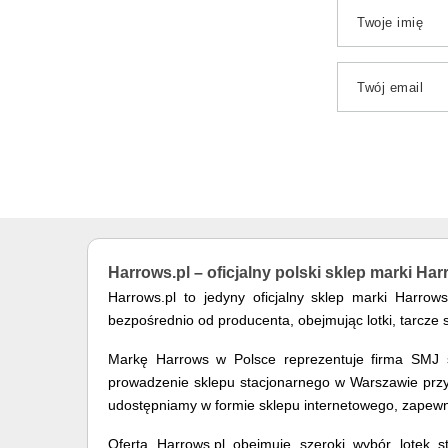
Twoje imię
Twój email
Harrows.pl – oficjalny polski sklep marki Ha
Harrows.pl to jedyny oficjalny sklep marki Harro
bezpośrednio od producenta, obejmując lotki, tarcze 
Markę Harrows w Polsce reprezentuje firma SMJ sp
prowadzenie sklepu stacjonarnego w Warszawie przy u
udostępniamy w formie sklepu internetowego, zapewn
Oferta Harrows.pl obejmuje szeroki wybór lotek st