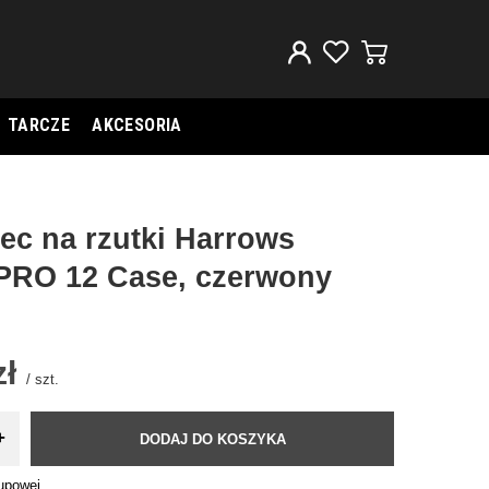
TARCZE
AKCESORIA
ec na rzutki Harrows
RO 12 Case, czerwony
zł
/
szt.
+
DODAJ DO KOSZYKA
kupowej