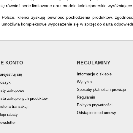
ię również serie limitowane oraz modele kolekcjonerskie wyróżniające 
 Polsce, klienci zyskują pewność pochodzenia produktów, zgodnoś
.pl umożliwia kompleksowe wyposażenie się w sprzęt do darta odpowied
E KONTO
REGULAMINY
Informacje o sklepie
arejestruj się
Wysyłka
oszyk
Sposoby płatności i prowizje
isty zakupowe
Regulamin
ista zakupionych produktów
Polityka prywatności
istoria transakcji
Odstąpienie od umowy
oje rabaty
ewsletter