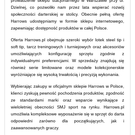
prowadzenie sklepu stacjonarnego w Warszawie przy ul.
Dzielnej, co pozwoliło nam przez lata wspierać rozwój
społeczności darterskiej w stolicy. Obecnie pełną ofertę
Harrows udostępniamy w formie sklepu internetowego,
zapewniając dostępność produktów w całej Polsce.
Oferta Harrows.pl obejmuje szeroki wybór lotek steel tip i
soft tip, tarcz treningowych i turniejowych oraz akcesoriów
umożliwiających konfigurację sprzętu zgodnie z
indywidualnymi preferencjami. W sprzedaży znajdują się
również serie limitowane oraz modele kolekcjonerskie
wyróżniające się wysoką trwałością i precyzją wykonania.
Wybierając zakupy w oficjalnym sklepie Harrows w Polsce,
klienci zyskują pewność pochodzenia produktów, zgodność
ze standardami marki oraz wsparcie wynikające z
wieloletniej obecności SMJ sport na rynku. Harrows.pl
umożliwia kompleksowe wyposażenie się w sprzęt do darta
odpowiedni zarówno dla początkujących, jak i
zaawansowanych graczy.