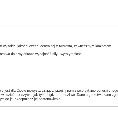
em
wysokiej
jakości części
centralnej z twardym, zewnętrznym laminatem.
arstwa
daje
wyjątkową
wydajność
siły i wytrzymałości
.
is jest dla Ciebie niewystarczający, prześlij nam swoje pytanie odnośnie tego
wiedzieć tak szybko jak tylko będzie to możliwe.
Dane są przetwarzane zgo
yłając je, akceptujesz jej postanowienia.