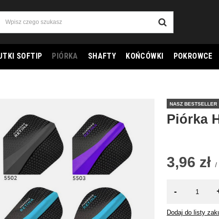
UTKI SOFTIP
PIÓRKA
SHAFTY
KOŃCÓWKI
POKROWCE
NASZ BESTSELLER
Piórka 
3,96 zł
/
-
Dodaj do listy za