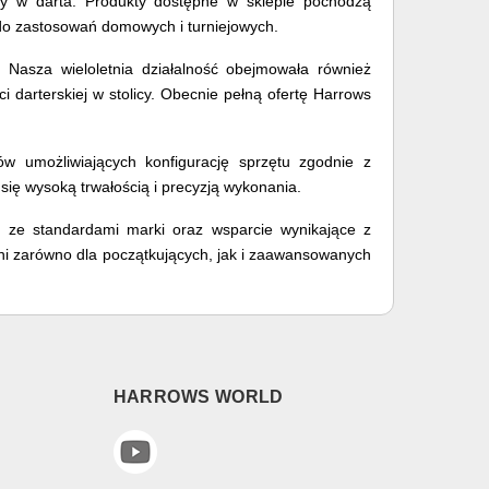
gry w darta. Produkty dostępne w sklepie pochodzą
e do zastosowań domowych i turniejowych.
 Nasza wieloletnia działalność obejmowała również
 darterskiej w stolicy. Obecnie pełną ofertę Harrows
iów umożliwiających konfigurację sprzętu zgodnie z
się wysoką trwałością i precyzją wykonania.
ć ze standardami marki oraz wsparcie wynikające z
ni zarówno dla początkujących, jak i zaawansowanych
HARROWS WORLD