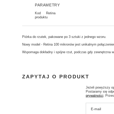
PARAMETRY
Kod
Retina
produktu
Piórka do rzutek, pakowane po 3 sztuki z jednego wzoru.
Nowy model -
Retina
100
mikronów
jest unikalnym
połączeni
Wspomaga
dokładny
i spójne
rzut
,
podczas gdy zewnętrzna
w
ZAPYTAJ O PRODUKT
Jeżeli powyższy op
Postaramy się odpo
prywatności
. Przes
E-mail