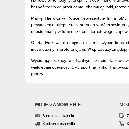
Harrows.pl to jedyny oficjalny sklep marki Harro
bezpośrednio od producenta, obejmując lotki, tarcze 
Markę Harrows w Polsce reprezentuje firma SMJ sp
prowadzenie sklepu stacjonarnego w Warszawie przy u
udostępniamy w formie sklepu internetowego, zapewn
Oferta Harrows.pl obejmuje szeroki wybór lotek st
indywidualnymi preferencjami. W sprzedaży znajdują s
Wybierając zakupy w oficjalnym sklepie Harrows w
wieloletniej obecności SMJ sport na rynku. Harrows
graczy.
MOJE ZAMÓWIENIE
MOJ
Status zamówienia
Z
Śledzenie przesyłki
K