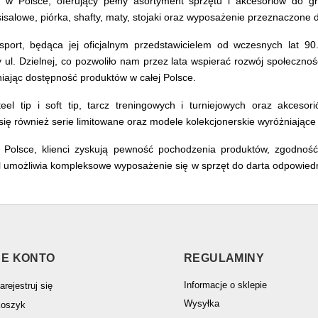
ws w Polsce, oferujący pełny asortyment sprzętu i akcesoriów do 
sisalowe, piórka, shafty, maty, stojaki oraz wyposażenie przeznaczon
ort, będąca jej oficjalnym przedstawicielem od wczesnych lat 90.
l. Dzielnej, co pozwoliło nam przez lata wspierać rozwój społeczności
iając dostępność produktów w całej Polsce.
eel tip i soft tip, tarcz treningowych i turniejowych oraz akcesor
ię również serie limitowane oraz modele kolekcjonerskie wyróżniające 
 Polsce, klienci zyskują pewność pochodzenia produktów, zgodnoś
.pl umożliwia kompleksowe wyposażenie się w sprzęt do darta odpowied
E KONTO
REGULAMINY
Informacje o sklepie
arejestruj się
Wysyłka
oszyk