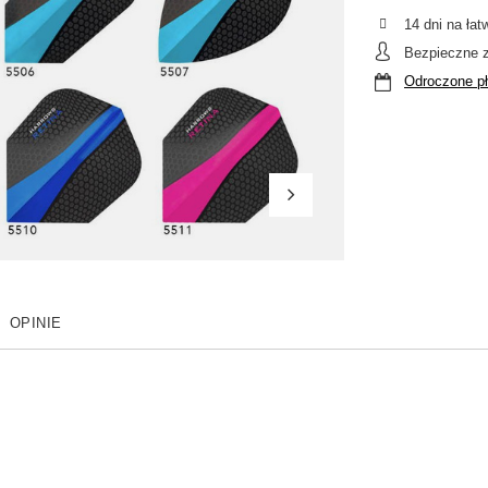
14
dni na łat
Bezpieczne 
Odroczone pł
OPINIE