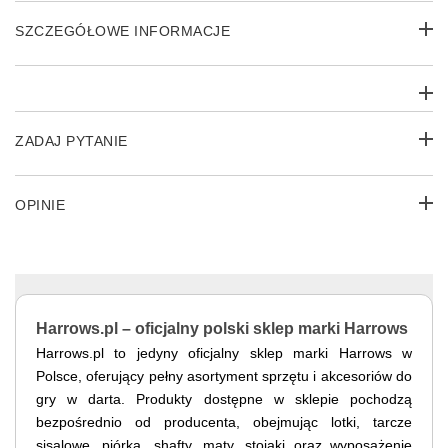
SZCZEGÓŁOWE INFORMACJE
ZADAJ PYTANIE
OPINIE
Harrows.pl – oficjalny polski sklep marki Harrows
Harrows.pl to jedyny oficjalny sklep marki Harrows w
Polsce, oferujący pełny asortyment sprzętu i akcesoriów do
gry w darta. Produkty dostępne w sklepie pochodzą
bezpośrednio od producenta, obejmując lotki, tarcze
sisalowe, piórka, shafty, maty, stojaki oraz wyposażenie